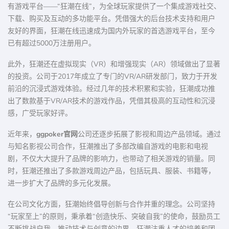
有游戏平台——“狂潮在线”，为全球玩家提供了一个集成游戏社交、
下载、购买及互动的多功能平台。凭借强大的后台技术支持和用户
友好的界面，狂潮在线迅速成为国内外玩家的首选游戏平台，至今
已有超过5000万注册用户。
此外，狂潮还在虚拟现实（VR）和增强现实（AR）领域做出了显著
的投资。公司于2017年成立了专门的VR/AR研发部门，致力于开发
前沿的沉浸式游戏体验。经过几年的技术积累和实验，狂潮成功推
出了数款基于VR/AR技术的游戏作品，凭借其极高的互动性和沉浸
感，广受玩家好评。
近年来，
ggpoker官网
公司还逐步拓展了影视和周边产品领域。通过
与知名影视公司合作，狂潮推出了多部改编自游戏的电影和电视
剧，不仅大大提升了品牌的影响力，也带动了相关游戏的销量。同
时，狂潮还推出了多款游戏周边产品，包括玩具、服装、书籍等，
进一步扩大了品牌的多元化发展。
在公司文化方面，狂潮始终倡导创新与合作并重的理念。公司坚持
“玩家至上”的原则，秉承着“创造快乐、突破自我”的使命，鼓励员工
不断挑战自我，推动技术与创意的边界。狂潮注重人才的培养和团