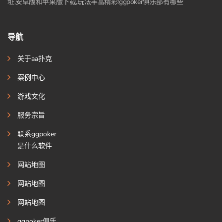
址,安卓版和苹果版下载,玩法丰富精彩!ggpoker俱乐部有哪些
导航
关于aa扑克
案例中心
游戏文化
服务宗旨
联系ggpoker
是什么软件
网站地图
网站地图
网站地图
ggpoker俱乐