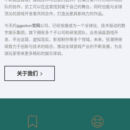
队的协作，员工可以在这里找到属于自己的舞台，同时也能与全球
顶尖的游戏开发者共同合作，打造出更具影响力的作品。
今天的
ggpoker官网
公司，已经发展成为一个全球化、技术驱动的数
字娱乐集团，旗下拥有多个子公司和研发团队，业务涵盖游戏开
发、平台运营、虚拟现实、影视制作等多个领域。未来，狂潮将继
续致力于创新与技术的结合，推动全球游戏产业的不断发展，为全
球玩家带来更多精彩的娱乐体验。
关于我们