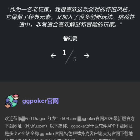
“作为一名老玩家，我很喜欢这款游戏的怀旧风格，
它保留了经典元素，又加入了很多创新玩法。挑战性
适中，非常适合喜欢解谜和冒险的玩家。”
訾幻灵
1
5
欢迎莅临▓Red Dragon 红龙：dr09.com▓ggpoker官网2026最新版官方
下载网址（hljyifu.com）以下简称：ggpoker是什么软件APP下载网址
是多少✔全站,全称:ggpoker官网,特色短牌扑克客户端,支持官网下载地