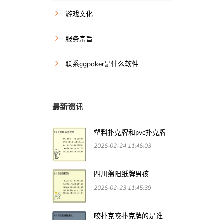
游戏文化
服务宗旨
联系ggpoker是什么软件
最新资讯
塑料扑克牌和pvc扑克牌
2026-02-24 11:46:03
四川绵阳纸牌男孩
2026-02-23 11:45:39
咬扑克咬扑克牌的是谁