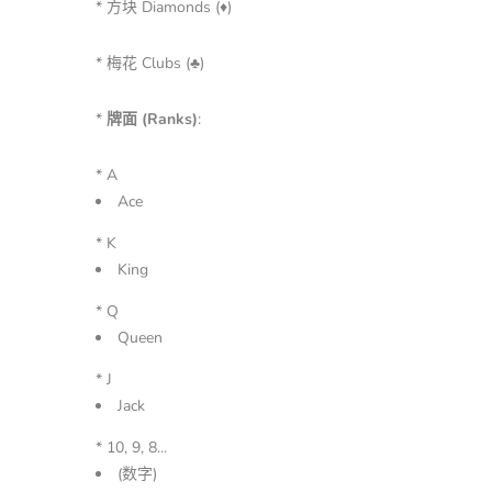
* 方块 Diamonds (♦)
* 梅花 Clubs (♣)
*
牌面 (Ranks)
:
* A
Ace
* K
King
* Q
Queen
* J
Jack
* 10, 9, 8...
(数字)