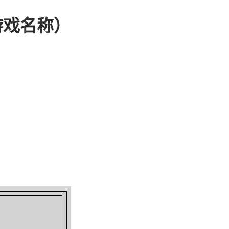
游戏名称）