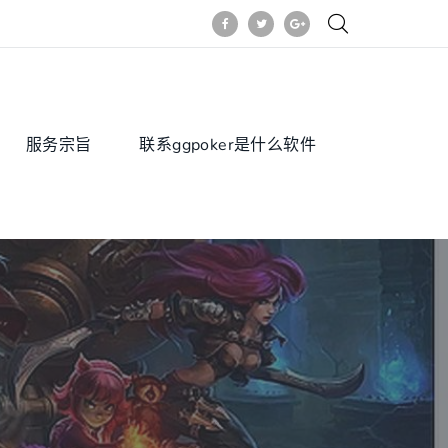
服务宗旨
联系ggpoker是什么软件