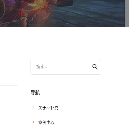
搜索...
导航
关于aa扑克
案例中心