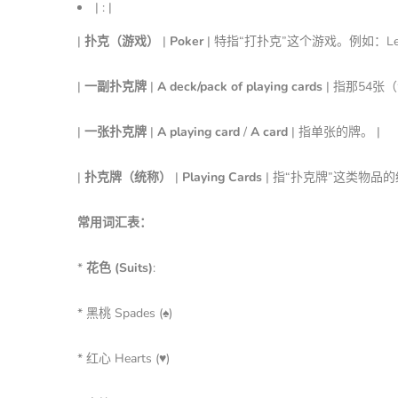
| : |
|
扑克（游戏）
|
Poker
| 特指“打扑克”这个游戏。例如：Let's p
|
一副扑克牌
|
A deck/pack of playing cards
| 指那54张
|
一张扑克牌
|
A playing card
/
A card
| 指单张的牌。 |
|
扑克牌（统称）
|
Playing Cards
| 指“扑克牌”这类物品的
常用词汇表：
*
花色 (Suits)
:
* 黑桃 Spades (♠)
* 红心 Hearts (♥)