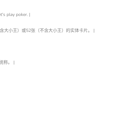
lay poker. |
（含大小王）或52张（不含大小王）的实体卡片。 |
统称。 |