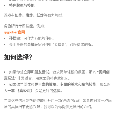
特色牌型与技能
游戏有
仙炸、魔炸、妖炸
等强力牌型。
角色牌有专属技能，例如：
ggpoker官网
孙悟空
：可作为万能牌使用。
亮明身份的
金蝉
玩家可使用"金蝉令"，召唤徒弟的牌。
如何选择？
如果你想
立即和朋友尝试
，追求简单轻松的氛围，那么
"民间创
意玩法"
非常适合，用家里的扑克就能玩。
如果你希望体验
更丰富的策略、专属的美术和角色技能
，那么购
入一套
《真经斗》
会是更好的选择。
希望这些信息能帮助你顺利开启一场"西游"牌局！如果你对某一种玩
法的具体细节更感兴趣，我可以为你提供更详细的介绍。