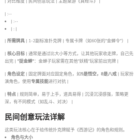
| 对比维度 | 民间创意玩法 | 主题桌游《真经斗》 |
| :--
| :--
| : |
|
所需牌具
| 1-2副标准扑克牌 | 专属卡牌（如60张的"金蝉令"） |
|
核心目标
| 通常是通过比大小等方式，让其他玩家收走牌，自己先
出完 |
"捉金蝉"
：金蝉子玩家需在其他"妖精"玩家前出完牌 |
|
角色设定
| 固定牌面对应固定角色，如
5是悟空，8是八戒
| 玩家扮
演角色，使用
专属技能
进行对抗 |
|
特点
| 规则简单，易于上手，道具易得 | 沉浸沉浸感强，策略更
深，有不同模式（如乱斗、对决） |
民间创意玩法详解
这类玩法核心在于给传统扑克牌赋予《西游记》的角色和规则。
角色与大小