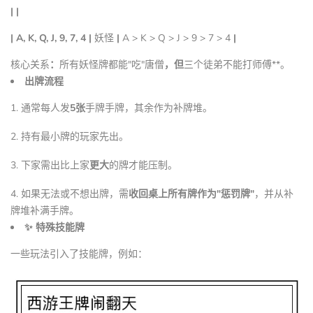
| |
| A, K, Q, J, 9, 7, 4 |
妖怪
|
A > K > Q > J > 9 > 7 > 4
|
核心关系
：
所有妖怪牌都能"吃"唐僧
，但
三个徒弟不能打师傅**。
出牌流程
1. 通常每人发
5张
手牌手牌，其余作为补牌堆。
2. 持有最小牌的玩家先出。
3. 下家需出比上家
更大
的牌才能压制。
4. 如果无法或不想出牌，需
收回桌上所有牌作为"惩罚牌"
，并从补
牌堆补满手牌。
✨ 特殊技能牌
一些玩法引入了技能牌，例如：