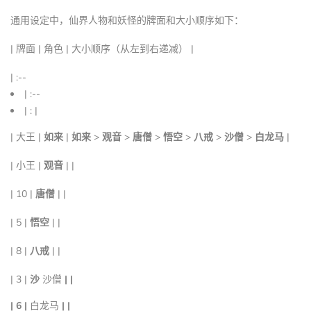
通用设定中，仙界人物和妖怪的牌面和大小顺序如下：
| 牌面 | 角色 | 大小顺序（从左到右递减） |
| :--
| :--
| : |
| 大王 |
如来
|
如来
>
观音
>
唐僧
>
悟空
>
八戒
>
沙僧
>
白龙马
|
| 小王 |
观音
| |
| 10 |
唐僧
| |
| 5 |
悟空
| |
| 8 |
八戒
| |
| 3 |
沙
沙僧
| |
| 6 |
白龙马
| |