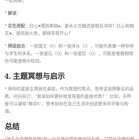
一起观察。
*
解读
：
*
花色搭配
：红心♥遇到黑桃♠，是水火交融还是相互冲突？红心和梅
花♣，是风助火势，聊得非常开心？
*
牌面组合
：一张国王（K）和一张侍从（J），可能代表着一种导师
与学生的关系。一张皇后（Q）和一张皇后（Q），可能是惺惺相惜
也可能是暗中较劲。
4.
主题冥想与启示
* 将你的星座主牌放在桌前，作为冥想的焦点。思考这张牌象征的品
质，问问自己：“我该如何更好地发挥我的星座优势？” 比如，天秤
座可以凝视“梅花K”，思考如何在自己生活中创造更多的平衡与和
谐。
总结