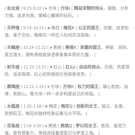
|
处女座
| 8.23-9.22 | ♦ 方块 |
方块J
|
精益求精的侍从
，细致、分析
力强、追求完美，像精心雕琢的钻石。 |
|
天秤座
| 9.23-10.23 | ♣ 梅花 |
梅花K
|
公正的国王
，优雅、追求和
谐、善于交际，像梅花一样在人际间灵活穿梭。 |
|
天蝎座
| 10.24-11.22 | ♠ 黑桃 |
黑桃K
|
深邃的国王
，神秘、深刻、
意志强大，拥有黑桃般穿透表象看本质的力量。 |
|
射手座
| 11.23-12.21 | ♥ 红心 |
红心J
|
自由的侍从
，乐观、热爱冒
险、追求真理，红心的热情指引他探索世界。 |
|
摩羯座
| 12.22-1.19 | ♦ 方块 |
方块K
|
权力的国王
，雄心勃勃、自
律、有耐心，像方块一样一步步构建自己的帝国。 |
|
水瓶座
| 1.20-2.18 | ♣ 梅花 |
梅花Q
|
创新的女王
，独立、友善、
思想前卫，梅花的独特性象征着与众不同。 |
|
双鱼座
| 2.19-3.20 | ♠ 黑桃 |
黑桃Q
|
梦幻的女王
，慈悲、直觉力
强、富有想象力，黑桃连接着潜意识与梦境之海。 |