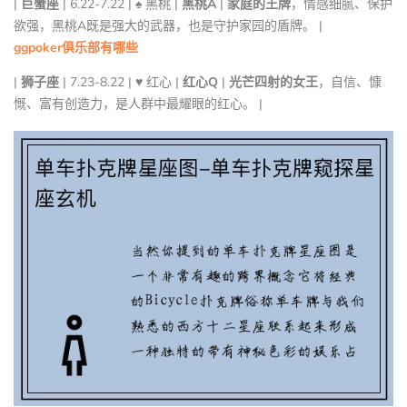
|
巨蟹座
| 6.22-7.22 | ♠ 黑桃 |
黑桃A
|
家庭的王牌
，情感细腻、保护
欲强，黑桃A既是强大的武器，也是守护家园的盾牌。 |
ggpoker俱乐部有哪些
|
狮子座
| 7.23-8.22 | ♥ 红心 |
红心Q
|
光芒四射的女王
，自信、慷
慨、富有创造力，是人群中最耀眼的红心。 |