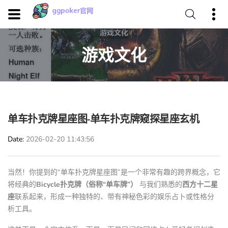
游戏文化
单车扑克牌星座图-单车扑克牌窥探星座玄机
Date
2026-02-20 11:43:56
当然！你提到的“单车扑克牌星座图”是一个非常有趣的跨界概念，它
将经典的
Bicycle扑克牌（俗称“单车牌”）
与我们熟悉的
西方十二星
座
联系起来，形成一种独特的、带有神秘色彩的娱乐占卜或性格分
析工具。