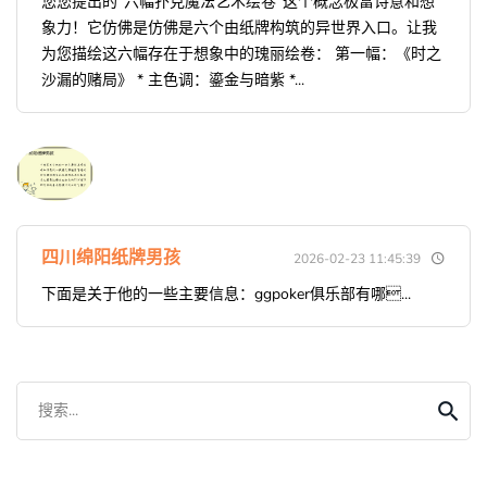
您您提出的“六幅扑克魔法艺术绘卷”这个概念极富诗意和想
象力！它仿佛是仿佛是六个由纸牌构筑的异世界入口。让我
为您描绘这六幅存在于想象中的瑰丽绘卷： 第一幅：《时之
沙漏的赌局》 * 主色调：鎏金与暗紫 *...
四川绵阳纸牌男孩
2026-02-23 11:45:39
下面是关于他的一些主要信息：ggpoker俱乐部有哪...
搜索...