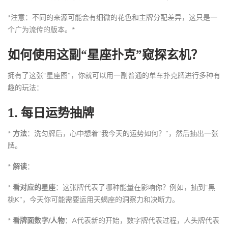
*注意：不同的来源可能会有细微的花色和主牌分配差异，这只是一
个广为流传的版本。*
如何使用这副“星座扑克”窥探玄机？
拥有了这张“星座图”，你就可以用一副普通的单车扑克牌进行多种有
趣的玩法：
1.
每日运势抽牌
*
方法
：洗匀牌后，心中想着“我今天的运势如何？”，然后抽出一张
牌。
*
解读
：
*
看对应的星座
：这张牌代表了哪种能量在影响你？例如，抽到“黑
桃K”，今天你可能需要运用天蝎座的洞察力和决断力。
*
看牌面数字/人物
：A代表新的开始，数字牌代表过程，人头牌代表