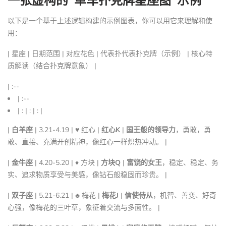
以下是一个基于上述逻辑构建的示例图表，你可以用它来理解和使
用：
| 星座 | 日期范围 | 对应花色 | 代表扑代表扑克牌（示例） | 核心特
质解读（结合扑克牌意象） |
| :--
| :--
| : | : | : |
|
白羊座
| 3.21-4.19 | ♥ 红心 |
红心K
|
国王般的领导力
，勇敢，勇
敢、直接、充满开创精神，像红心一样炽热冲动。 |
|
金牛座
| 4.20-5.20 | ♦ 方块 |
方块Q
|
富饶的女王
，稳定、稳定、务
实、追求物质享受与美感，像钻石般稳固而珍贵。 |
|
双子座
| 5.21-6.21 | ♣ 梅花 |
梅花J
|
信使侍从
，机智、善变、好奇
心强，像梅花的三叶草，象征着交流与多面性。 |