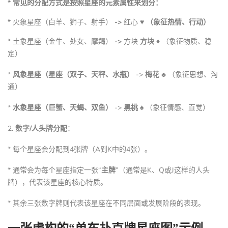
* 常见的分配方式是按照星座的元素属性来划分：
*
火象星座（白羊、狮子、射手）
->
红心 ♥
（象征热情、行动）
*
土象星座（金牛、处女、摩羯）
->
方块
方块 ♦
（象征物质、稳
定）
*
风象星座（星座（双子、天秤、水瓶）
->
梅花 ♣
（象征思想、沟
通）
*
水象星座（巨蟹、天蝎、双鱼）
->
黑桃 ♠
（象征情感、直觉）
2.
数字/人头牌分配
：
* 每个星座会分配到4张牌（A到K中的4张）。
* 通常会为每个星座指定一张“
主牌
”（通常是K、Q或J这样的人头
牌），代表该星座的核心特质。
* 其余三张数字牌则代表该星座在不同层面或发展阶段的表现。
一张虚构的“单车扑克牌星座图”示例