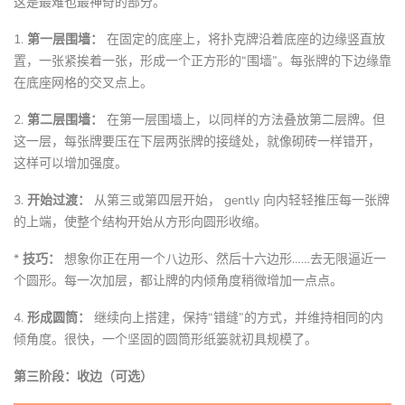
这是最难也最神奇的部分。
1.
第一层围墙：
在固定的底座上，将扑克牌沿着底座的边缘竖直放
置，一张紧挨着一张，形成一个正方形的“围墙”。每张牌的下边缘靠
在底座网格的交叉点上。
2.
第二层围墙：
在第一层围墙上，以同样的方法叠放第二层牌。但
这一层，每张牌要压在下层两张牌的接缝处，就像砌砖一样错开，
这样可以增加强度。
3.
开始过渡：
从第三或第四层开始， gently 向内轻轻推压每一张牌
的上端，使整个结构开始从方形向圆形收缩。
*
技巧：
想象你正在用一个八边形、然后十六边形……去无限逼近一
个圆形。每一次加层，都让牌的内倾角度稍微增加一点点。
4.
形成圆筒：
继续向上搭建，保持“错缝”的方式，并维持相同的内
倾角度。很快，一个坚固的圆筒形纸篓就初具规模了。
第三阶段：收边（可选）