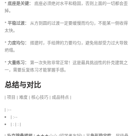
*
底座是关键：
底座必须绝对水平和稳固，否则上面的一切都会歪
掉。
*
平稳过渡：
从方到圆的过渡一定要缓慢而均匀，不能某一侧收得
太快。
*
力度均匀：
搭建时，手给牌的力要均匀，避免局部受力过大导致
坍塌。
*
大量练习：
第一次失败非常正常！这是最具挑战性的扑克建筑之
一，需要反复练习才能掌握手感。
总结与对比
| 项目 | 难度 | 核心技巧 | 成品特点 |
| :--
| :--
| : | : |
|
扑克牌叠楼梯
| ★★★☆☆ (初学者友好) |
三角形稳定性
，层级叠