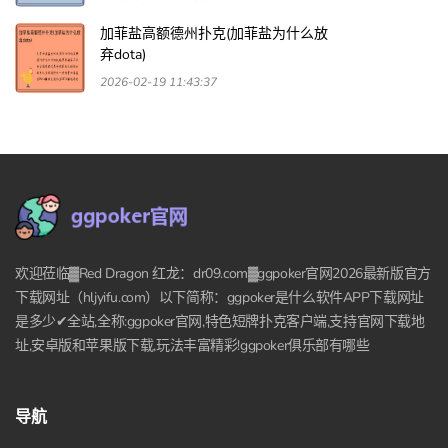
加菲盐高额德州扑克(加菲盐为什么放
弃dota)
2026-02-19 11:43:37
欢迎莅临▓Red Dragon 红龙：dr09.com▓ggpoker官网2026最新版官方
下载网址（hljyifu.com）以下简称：ggpoker是什么软件APP下载网址
是多少✔全站,全称:ggpoker官网,特色短牌扑克客户端,支持官网下载地
址,安卓版和苹果版下载,玩法丰富精彩!ggpoker俱乐部有哪些
导航