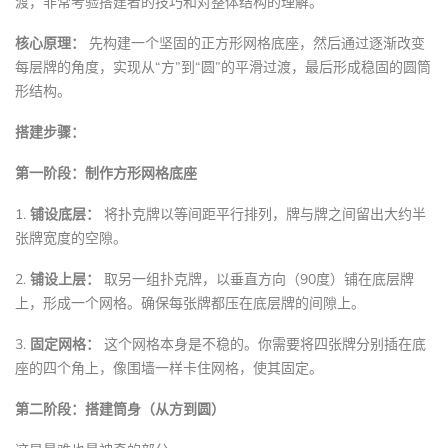
渡，非常考验搭建者的技巧和对整体结构的理解。
核心原理：
先构建一个坚固的正方形网格底座，然后通过逐渐改变
每层牌的角度，实现从“方”到“圆”的平滑过渡，最后形成稳固的圆筒
形结构。
搭建步骤：
第一阶段：制作方形网格底座
1.
铺设底层：
将扑克牌以等间距平行排列，牌与牌之间留出大约半
张牌宽度的空隙。
2.
铺设上层：
取另一组扑克牌，以垂直方向（90度）铺在底层牌
上，形成一个网格。确保每张牌都压在底层牌的间隙上。
3.
固定网格：
这个网格本身是不稳的。你需要将四张牌分别插在底
座的四个角上，像围墙一样卡住网格，使其固定。
第二阶段：搭建筒身（从方到圆）