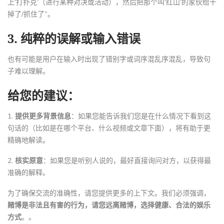
上‘打扑克’（进行某种对决或活动），然后把那个叫‘红山’的家伙给干
掉了/抓住了”。
3.
纯粹的误解或输入错误
也有可能是用户在输入时出现了错别字或词序混乱序混乱，导致句
子难以理解。
给您的建议：
1.
提供更多背景信息
：如果您能告诉我们您是在什么情况下看到这
句话的（比如是在哪个平台、什么视频或文章下面），将有助于更
精确地解读。
2.
核实原意
：如果您是听别人说的，最好直接询问对方，以获得最
准确的解释。
为了确保交流的准确性，请您提供更多的上下文。我们必须强调，
赌博是非法且有害的行为，请您远离赌博，选择健康、合法的娱乐
方式
。。