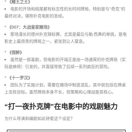
*
《赌王之王》
电影的开场和结尾都有标志性的长时间牌局，特别是与“奇克”的
最终对决，堪称扑克电影的圣经。
*
《007：大战皇家赌场》
那场漫长的德州扑克锦标赛，尤其是最后与勒·西弗的单挑，是电
影史上最昂贵的牌局之一，紧张到让人窒息。
*
《宿醉》
虽然是一部喜剧，但电影的开端正是由一场通宵的扑克牌局（实
际是麻将）引发的，并直接导致了后续一系列疯狂的冒险。
*
《十一罗汉》
团队为了实施计划，需要在赌场中制造混乱，其中就包括在牌桌
上击败目标。虽然牌局本身不长，但策略和心理战是其核心。
“打一夜扑克牌”在电影中的戏剧魅力
为什么导演和编剧如此钟爱这个设定？