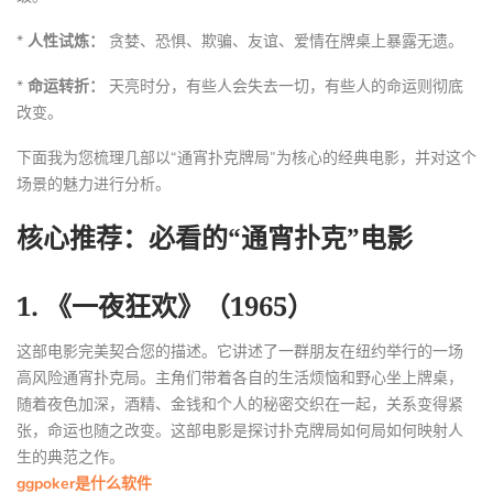
*
人性试炼：
贪婪、恐惧、欺骗、友谊、爱情在牌桌上暴露无遗。
*
命运转折：
天亮时分，有些人会失去一切，有些人的命运则彻底
改变。
下面我为您梳理几部以“通宵扑克牌局”为核心的经典电影，并对这个
场景的魅力进行分析。
核心推荐：必看的“通宵扑克”电影
1. 《一夜狂欢》（1965）
这部电影完美契合您的描述。它讲述了一群朋友在纽约举行的一场
高风险通宵扑克局。主角们带着各自的生活烦恼和野心坐上牌桌，
随着夜色加深，酒精、金钱和个人的秘密交织在一起，关系变得紧
张，命运也随之改变。这部电影是探讨扑克牌局如何局如何映射人
生的典范之作。
ggpoker是什么软件