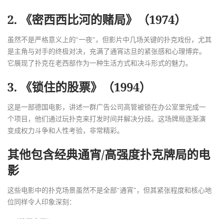
2. 《密西西比河的赌局》（1974）
虽然不是严格意义上的“一夜”，但影片中几场关键的扑克戏份，尤其
是主角与对手的终极对决，充满了通宵达旦的紧张感和心理博弈。
它展现了扑克在老西部作为一种生活方式和决斗形式的魅力。
3. 《锁住的股票》（1994）
这是一部德国电影，讲述一群广告公司高管被锁在办公室里完成一
个项目，他们通过玩扑克来打发时间并解决分歧。这场牌局逐渐演
变成权力斗争和人性考验，非常精彩。
其他包含经典通宵/高强度扑克牌局的电
影
这些电影中的扑克场景虽然不是全部“通宵”，但其紧张程度和核心地
位同样令人印象深刻：