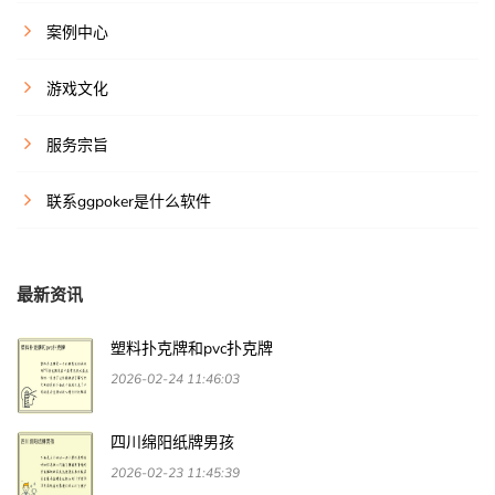
案例中心
游戏文化
服务宗旨
联系ggpoker是什么软件
最新资讯
塑料扑克牌和pvc扑克牌
2026-02-24 11:46:03
四川绵阳纸牌男孩
2026-02-23 11:45:39