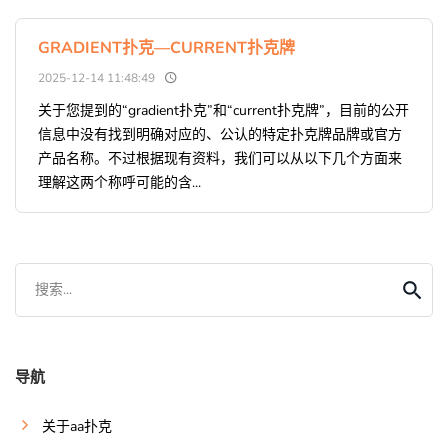
GRADIENT扑克—CURRENT扑克牌
2025-12-14 11:48:49
关于您提到的“gradient扑克”和“current扑克牌”，目前的公开
信息中没有找到明确对应的、公认的特定扑克牌品牌或官方
产品名称。不过根据现有资料，我们可以从以下几个方面来
理解这两个称呼可能的含...
搜索...
导航
关于aa扑克