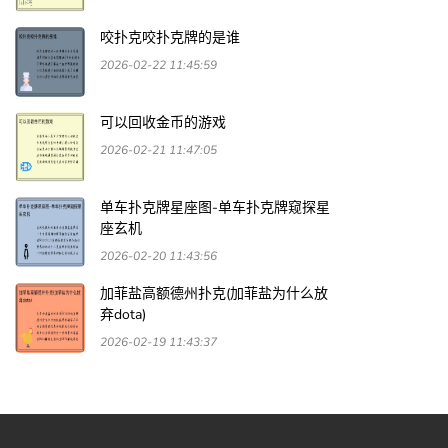
咬扑克咬扑克牌的是谁
2026-02-22 11:45:59
可以回收金币的游戏
2026-02-21 11:47:05
单车扑克牌星座图-单车扑克牌窥探星
座玄机
2026-02-20 11:43:56
加菲盐高额德州扑克(加菲盐为什么放
弃dota)
2026-02-19 11:43:37