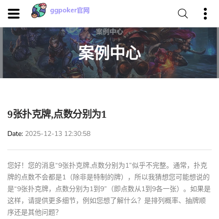
案例中心
9张扑克牌,点数分别为1
Date
2025-12-13 12:30:58
您好！您的消息“9张扑克牌,点数分别为1”似乎不完整。通常，扑克
牌的点数不会都是1（除非是特制的牌），所以我猜想您可能想说的
是“9张扑克牌，点数分别为1到9”（即点数从1到9各一张）。如果是
这样，请提供更多细节，例如您想了解什么？是排列概率、抽牌顺
序还是其他问题？