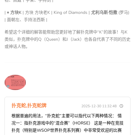
右、佩戴十字架、手持剑 |
|
♦ 方块K
| 方块 方块老K | King of Diamonds |
尤利乌斯·恺撒
(罗马)
| 面朝左、手持法西斯 |
希望这个详细的解答能帮助您更好地了解扑克牌中“K”的故事！与K
类似，扑克牌中的Q（Queen）和J（Jack）也各自代表了不同的历史
或神话人物。
扑克蛇,扑克蛇牌
2025-12-30 11:32:48
根据普遍的用法，“扑克蛇”主要可以指代以下两种情况： 情
况一：指扑克游戏中的“混合赛”（HORSE） 这是一种在竞技
扑克（特别是WSOP世界扑克系列赛）中非常受欢迎的比赛