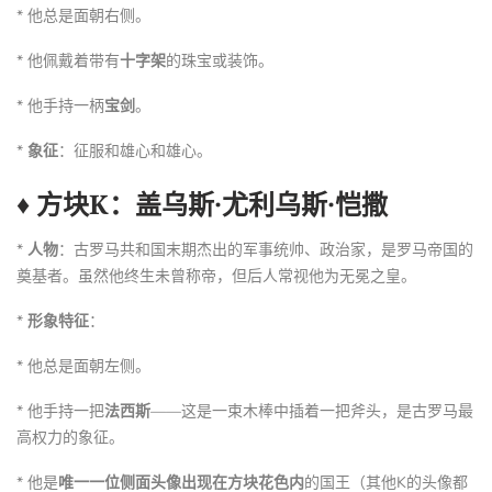
* 他总是面朝右侧。
* 他佩戴着带有
十字架
的珠宝或装饰。
* 他手持一柄
宝剑
。
*
象征
：征服和雄心和雄心。
♦ 方块K：盖乌斯·尤利乌斯·恺撒
*
人物
：古罗马共和国末期杰出的军事统帅、政治家，是罗马帝国的
奠基者。虽然他终生未曾称帝，但后人常视他为无冕之皇。
*
形象特征
：
* 他总是面朝左侧。
* 他手持一把
法西斯
——这是一束木棒中插着一把斧头，是古罗马最
高权力的象征。
* 他是
唯一一位侧面头像出现在方块花色内
的国王（其他K的头像都