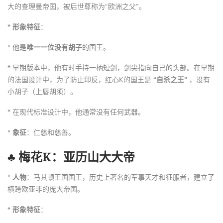
大的查理曼帝国，被后世尊称为“欧洲之父”。
*
形象特征
：
* 他是
唯一一位没有胡子
的国王。
* 早期版本中，他有时手持一柄短剑，剑尖指向自己的头部。在早期
的法国设计中，为了防止印反，红心K的国王是
“自杀之王”
，没有
小胡子（上唇胡须）。
* 在现代标准设计中，他通常没有任何武器。
*
象征
：仁慈和慈善。
♣ 梅花K：亚历山大大帝
*
人物
：马其顿王国国王，历史上著名的军事天才和征服者，建立了
横跨欧亚非的庞大帝国。
*
形象特征
：