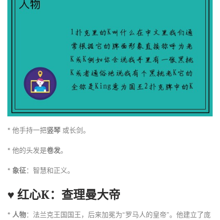
* 他手持一把
竖琴
或长剑。
* 他的头发是
卷发
。
*
象征
：智慧和正义。
♥ 红心K：查理曼大帝
*
人物
：法兰克王国国王，后来加冕为“罗马人的皇帝”。他建立了庞