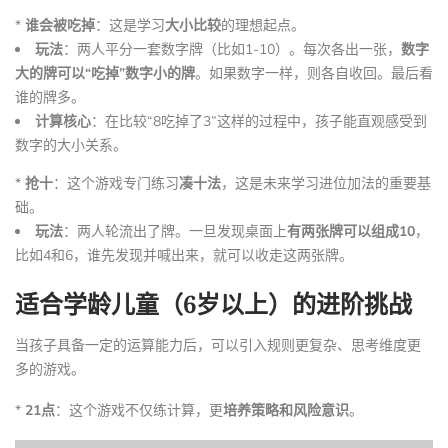
*
谁会被吃掉
：这是学习
大小比较
的理想起点。
玩法
：两人平分一套数字牌（比如1-10）。每次各出一张，
数字
大的牌可以“吃掉”数字小的牌
。如果数字一样，则各自收回。最后看
谁的牌多。
计算核心
：在比较“8吃掉了3”这样的过程中，孩子能直观感受到
数字的大小关系。
*
抢十
：这个游戏专门练习
凑十法
，这是未来学习进位加法的重要基
础。
玩法
：两人轮流出了牌。一旦发现桌面上
有两张牌可以组成10
，
比如4和6，谁先发现并喊出来，就可以收走这两张牌。
适合学龄儿童（6岁以上）的进阶挑战
当孩子具备一定的运算能力后，可以引入规则更复杂、思考维度更
多的游戏。
*
21点
：这个游戏不仅练计算，更
培养策略和风险意识
。