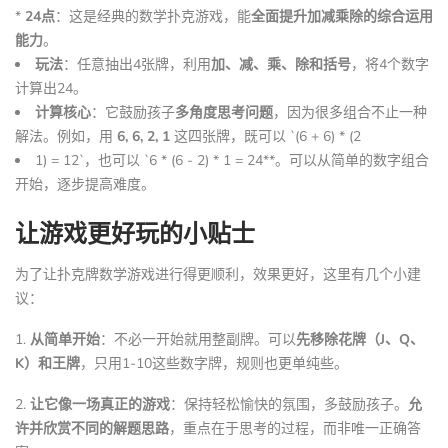
*
24点
：这是经典的数学扑克游戏，能
全面提升加减乘除的综合运用
能力
。
玩法
：任意抽出4张牌，利用
加、减、乘、除和括号
，将4个数字
计算出24。
计算核心
：它鼓励孩子
多角度思考问题
，因为很多组合不止一种
解法。例如，用
6, 6, 2, 1
这四张牌，既可以 `(6 + 6) * (2
1) = 12`，也可以 `6 * (6 - 2) * 1 = 24**。可以从简单的数字组合
开始，逐步提高难度。
让游戏更好玩的小贴士
为了让扑克牌数学游戏进行得更顺利，效果更好，这里有几个小建
议：
1.
从简单开始
：不必一开始就用整副牌。可以
先移除花牌（J、Q、
K）和王牌
，只用1-10这些数字牌，规则也更单纯些。
2.
让它像一场真正的游戏
：保持轻松愉快的氛围，多鼓励孩子。
允
许并欣赏不同的解题思路
，重点在于思考的过程，而非唯一正确答