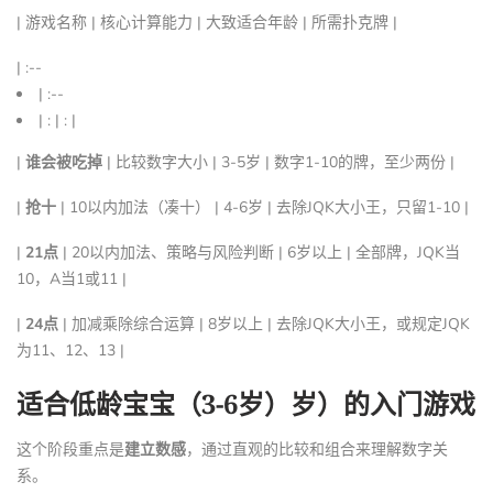
| 游戏名称 | 核心计算能力 | 大致适合年龄 | 所需扑克牌 |
| :--
| :--
| : | : |
|
谁会被吃掉
| 比较数字大小 | 3-5岁 | 数字1-10的牌，至少两份 |
|
抢十
| 10以内加法（凑十） | 4-6岁 | 去除JQK大小王，只留1-10 |
|
21点
| 20以内加法、策略与风险判断 | 6岁以上 | 全部牌，JQK当
10，A当1或11 |
|
24点
| 加减乘除综合运算 | 8岁以上 | 去除JQK大小王，或规定JQK
为11、12、13 |
适合低龄宝宝（3-6岁）岁）的入门游戏
这个阶段重点是
建立数感
，通过直观的比较和组合来理解数字关
系。