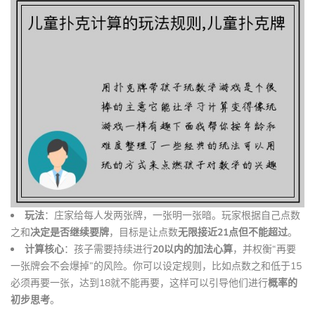
玩法
：庄家给每人发两张牌，一张明一张暗。玩家根据自己点数
之和
决定是否继续要牌
，目标是让点数
无限接近21点但不能超过
。
计算核心
：孩子需要持续进行
20以内的加法心算
，并权衡“再要
一张牌会不会爆掉”的风险。你可以设定规则，比如点数之和低于15
必须再要一张，达到18就不能再要，这样可以引导他们进行
概率的
初步思考
。