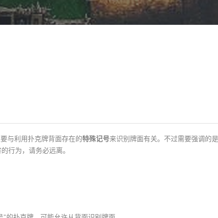
主要与利用扑克牌背面存在的
特殊记号
来识别牌面有关。不过需要强调的
害的行为，请务必远离。
号”的扑克牌，可能允许从背面识别牌面。