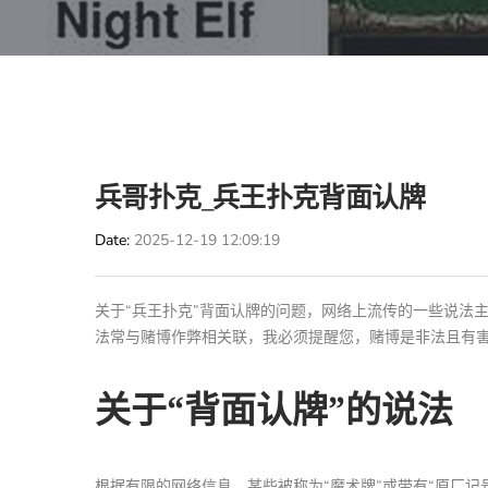
兵哥扑克_兵王扑克背面认牌
Date
2025-12-19 12:09:19
关于“兵王扑克”背面认牌的问题，网络上流传的一些说法
法常与赌博作弊相关联，我必须提醒您，赌博是非法且有
关于“背面认牌”的说法
根据有限的网络信息，某些被称为“魔术牌”或带有“原厂记