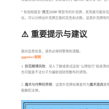
* 有视频提及“
宾王2109
”等型号的扑克牌，其背面可能存在
化，可以分辨出扑克牌正面的花色和点数。这类扑克牌有时
⚠️ 重要提示与建议
面对这类信息，请务必保持警惕和清醒。
ggpoker官网
1.
防范赌博风险
：深入了解或尝试这些“认牌技巧”极易滑
也可能是不法分子为骗取钱财而散布的诱饵。
2.
魔术与作弊的界限
：这类扑克牌如果是作为
魔术道具
使
能触犯法律。