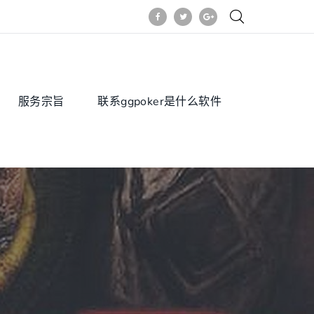
服务宗旨
联系ggpoker是什么软件