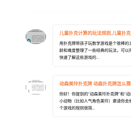
儿童扑克计算的玩法规则,儿童扑克
用扑克牌带孩子玩数学游戏是个很棒的
龄和难度整理了一些经典的玩法，可以用
快速了解这些游戏的...
动森美玲扑克牌 动森扑克牌怎么猜
你好！你提到的“动森美玲扑克牌”和“
小动物（比如人气角色美玲）邀请你去
个游戏的规则很简...