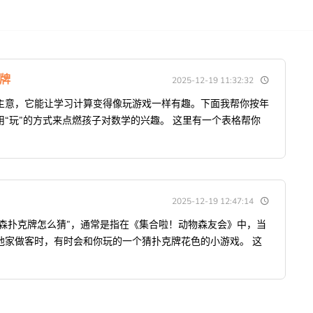
牌
2025-12-19 11:32:32
主意，它能让学习计算变得像玩游戏一样有趣。下面我帮你按年
“玩”的方式来点燃孩子对数学的兴趣。 这里有一个表格帮你
2025-12-19 12:47:14
动森扑克牌怎么猜”，通常是指在《集合啦！动物森友会》中，当
他家做客时，有时会和你玩的一个猜扑克牌花色的小游戏。 这