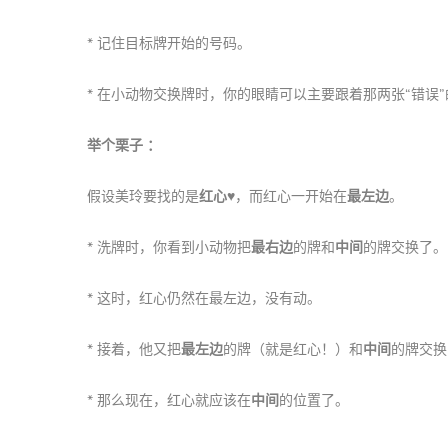
* 记住目标牌开始的号码。
* 在小动物交换牌时，你的眼睛可以主要跟着那两张“错误
举个栗子 ：
假设美玲要找的是
红心♥️
，而红心一开始在
最左边
。
* 洗牌时，你看到小动物把
最右边
的牌和
中间
的牌交换了。
* 这时，红心仍然在最左边，没有动。
* 接着，他又把
最左边
的牌（就是红心！）和
中间
的牌交换
* 那么现在，红心就应该在
中间
的位置了。