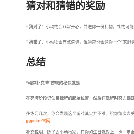
猜对和猜错的奖励
*
猜对了
：小动物会非常开心，并送你一份礼物。礼物可能
*
猜错了
：小动物会有点遗憾，但通常也会送你一个“安慰
总结
“动森扑克牌”游戏的秘诀就是：
在亮牌阶段记住目标牌的起始位置，然后在洗牌时努力跟
多练习几次，你会发现这个游戏其实并不难。祝你每次去
ggpoker官网
补充说明
：除了去小动物家，在你的
生日派对
上，也一定