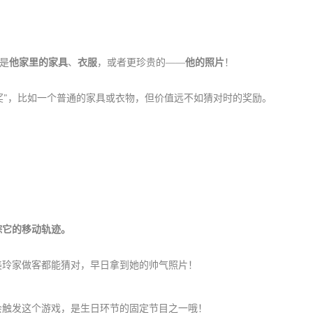
是
他家里的家具
、
衣服
，或者更珍贵的——
他的照片
！
奖”，比如一个普通的家具或衣物，但价值远不如猜对时的奖励。
踪它的移动轨迹。
美玲家做客都能猜对，早日拿到她的帅气照片！
会触发这个游戏，是生日环节的固定节目之一哦！