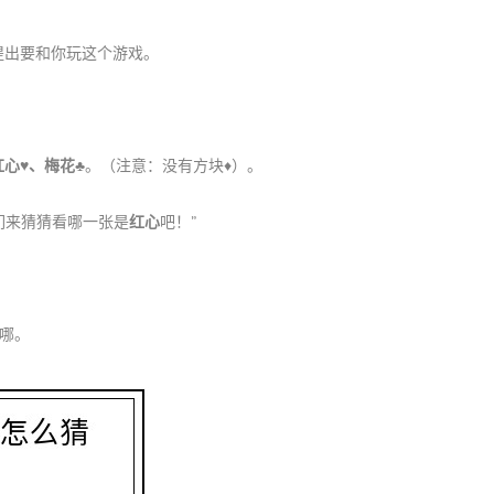
提出要和你玩这个游戏。
心♥️、梅花♣️
。（注意：没有方块♦️）。
们来猜猜看哪一张是
红心
吧！”
在哪。