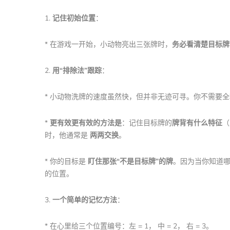
1.
记住初始位置
：
* 在游戏一开始，小动物亮出三张牌时，
务必看清楚目标牌
2.
用“排除法”跟踪
：
* 小动物洗牌的速度虽然快，但并非无迹可寻。你不需要
*
更有效更有效的方法是
：记住目标牌的
牌背有什么特征
（
时，他通常是
两两交换
。
* 你的目标是
盯住那张“不是目标牌”的牌
。因为当你知道
的位置。
3.
一个简单的记忆方法
：
* 在心里给三个位置编号：左 = 1， 中 = 2， 右 = 3。