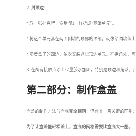
2.
封顶边
：
* 取一张扑克牌，像步骤1一样折成“基础单元”。
* 将这个单元套在两面侧墙的顶部的顶部，就像给围墙盖
* 沿着盒子的四边，依次安装这些顶边单元。在拐角处，
3. 在所有接触点涂上少量胶水加固，特别是顶边和角落。
第二部分：制作盒盖
盒盖的制作方法与盒底
完全相同
，但有唯一且关键的区别
为了让盒盖能轻松盖上，盒底的网格需要比盒底大一圈。