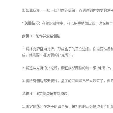
3. 如此反复，一层一层地向外编织，直到达到你想要的盒子底
*
关键技巧
：在编织过程中，可以用手稍微压紧，确保每个
步骤 3：制作并安装侧边
1. 将扑克牌
竖向
对折，形成盒子的直立边条。你需要准备和
成，就需要16张对折的扑克牌）。
2. 将这些对折的扑克牌，
套在
底部网格的每一根“骨架”上
3. 将所有侧边都安装好。盒子的四面墙已经立起来了，但
步骤 4：固定侧边角并封顶边
1.
固定角落
：在盒子的四个角，将相邻的两张侧边卡片用