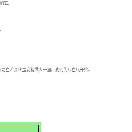
稍差。
。
只是盒盖会比盒底稍微大一圈。我们先从盒底开始。