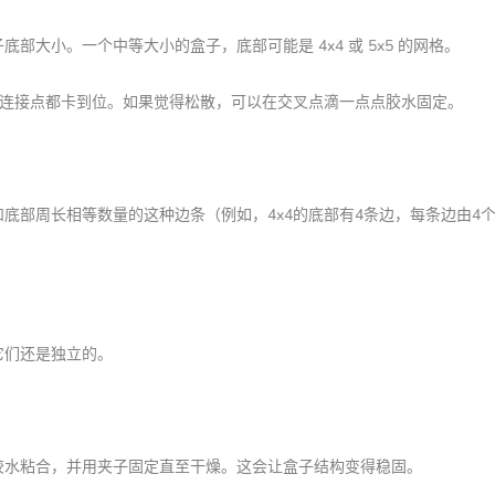
部大小。一个中等大小的盒子，底部可能是 4x4 或 5x5 的网格。
连接点都卡到位。如果觉得松散，可以在交叉点滴一点点胶水固定。
底部周长相等数量的这种边条（例如，4x4的底部有4条边，每条边由4
。
它们还是独立的。
胶水粘合，并用夹子固定直至干燥。这会让盒子结构变得稳固。