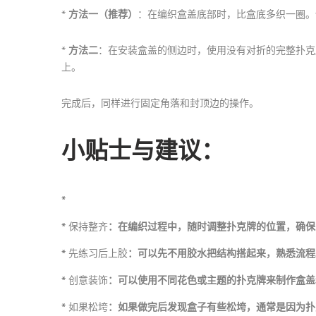
*
方法一（推荐）
：在编织盒盖底部时，比盒底多织一圈。例
*
方法二
：在安装盒盖的侧边时，使用没有对折的完整扑克
上。
完成后，同样进行固定角落和封顶边的操作。
小贴士与建议：
*
*
保持整齐
：在编织过程中，随时调整扑克牌的位置，确保
*
先练习后上胶
：可以先不用胶水把结构搭起来，熟悉流程
*
创意装饰
：可以使用不同花色或主题的扑克牌来制作盒盖
*
如果松垮
：如果做完后发现盒子有些松垮，通常是因为扑