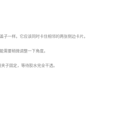
上盖子一样。它应该同时卡住相邻的两张侧边卡片。
可能需要稍微调整一下角度。
用夹子固定，等待胶水完全干透。
：