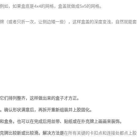
如，如果盒底是4x4的网格，盒盖就做成5x5的网格。
牌（或者只折一次，让侧边矮一些），这样盒盖的深度变浅，自然就能套
它们排列整齐，这样做出来的盒子才方正。
。确认形状满意后，再拆开重新组装并上胶固化。
和盒身。也可以在完成后用丝带、贴纸或在扑克牌上画画来装饰。
克牌比较新或比较滑。解决方法是
在所有关键的卡扣点和连接处都点上胶水