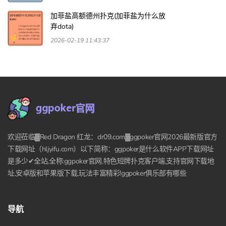
加菲盐高额德州扑克(加菲盐为什么放
弃dota)
2026-02-19 11:43:37
欢迎莅临▓Red Dragon 红龙：dr09.com▓ggpoker官网2026最新版官方
下载网址（hljyifu.com）以下简称：ggpoker是什么软件APP下载网址
是多少✔全站,全称:ggpoker官网,特色短牌扑克客户端,支持官网下载地
址,安卓版和苹果版下载,玩法丰富精彩!ggpoker俱乐部有哪些
导航