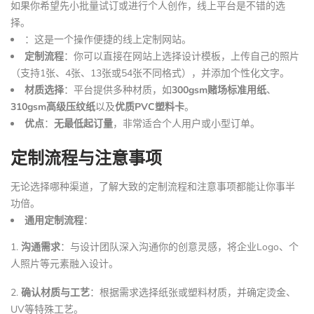
如果你希望先小批量试订或进行个人创作，线上平台是不错的选
择。
：这是一个操作便捷的线上定制网站。
定制流程
：你可以直接在网站上选择设计模板，上传自己的照片
（支持1张、4张、13张或54张不同格式），并添加个性化文字。
材质选择
：平台提供多种材质，如
300gsm赌场标准用纸
、
310gsm高级压纹纸
以及
优质PVC塑料卡
。
优点
：
无最低起订量
，非常适合个人用户或小型订单。
定制流程与注意事项
无论选择哪种渠道，了解大致的定制流程和注意事项都能让你事半
功倍。
通用定制流程
：
1.
沟通需求
：与设计团队深入沟通你的创意灵感，将企业Logo、个
人照片等元素融入设计。
2.
确认材质与工艺
：根据需求选择纸张或塑料材质，并确定烫金、
UV等特殊工艺。